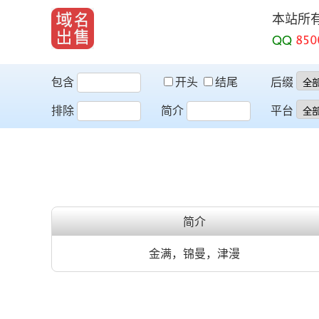
本站所
QQ
包含
开头
结尾
后缀
排除
简介
平台
简介
金满，锦曼，津漫