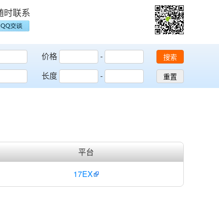
随时联系
价格
-
搜索
长度
-
重置
平台
17EX