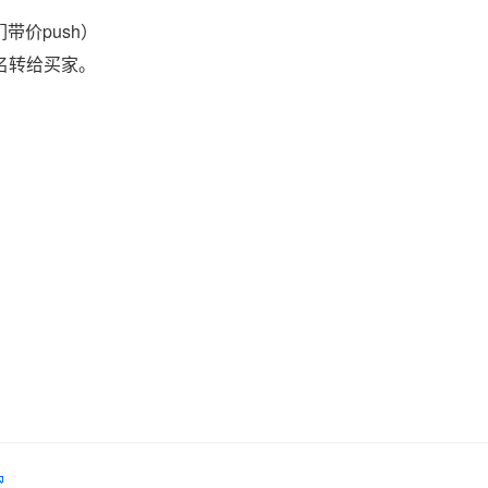
带价push）
域名转给买家。