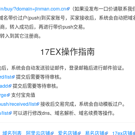
in/buy/?domain=jinman.com.cn
（如果没发布一口价请联系我们
把域名带价过户(push)到买家账号，买家接收后，系统会自动把
商，转入成功后，再进行带价push交易。
转入到其它注册商。
17EX操作指南
功后，系统会自动发送验证邮件，登录邮箱后进行邮件验证。
d/list
提交后需要等待审核。
/add
提交后需要等待审核。
rge
支付宝充值
ush/received/list
接收后交易完成，系统会自动模板过户。
list
可以进行修改dns、域名解析、域名续费等操作。
域名列表
阿里云店铺
爱名店铺
易名店铺
17ex店铺