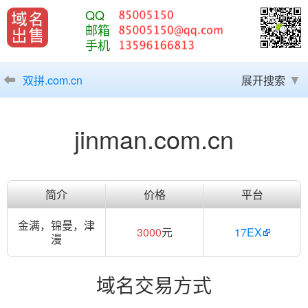
QQ
邮箱
手机
双拼.com.cn
展开搜索
jinman.com.cn
简介
价格
平台
金满，锦曼，津
3000
元
17EX
漫
域名交易方式