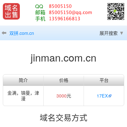
QQ
邮箱
手机
双拼.com.cn
展开搜索
jinman.com.cn
简介
价格
平台
金满，锦曼，津
3000
元
17EX
漫
域名交易方式