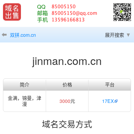
QQ
邮箱
手机
双拼.com.cn
展开搜索
jinman.com.cn
简介
价格
平台
金满，锦曼，津
3000
元
17EX
漫
域名交易方式