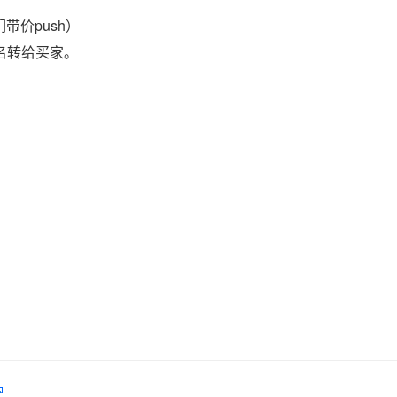
带价push）
域名转给买家。