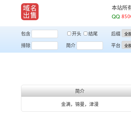
本站所
QQ
包含
开头
结尾
后缀
排除
简介
平台
简介
金满，锦曼，津漫