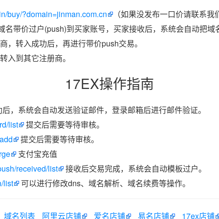
in/buy/?domain=jinman.com.cn
（如果没发布一口价请联系我们
把域名带价过户(push)到买家账号，买家接收后，系统会自动把
商，转入成功后，再进行带价push交易。
转入到其它注册商。
17EX操作指南
功后，系统会自动发送验证邮件，登录邮箱后进行邮件验证。
d/list
提交后需要等待审核。
/add
提交后需要等待审核。
rge
支付宝充值
ush/received/list
接收后交易完成，系统会自动模板过户。
list
可以进行修改dns、域名解析、域名续费等操作。
域名列表
阿里云店铺
爱名店铺
易名店铺
17ex店铺