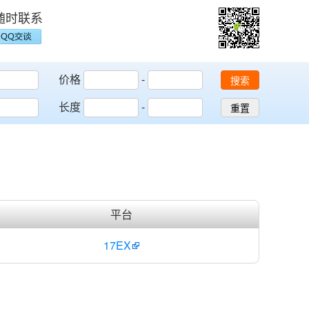
随时联系
价格
-
搜索
长度
-
重置
平台
17EX