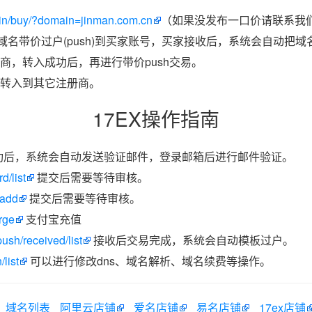
in/buy/?domain=jinman.com.cn
（如果没发布一口价请联系我们
把域名带价过户(push)到买家账号，买家接收后，系统会自动把
商，转入成功后，再进行带价push交易。
转入到其它注册商。
17EX操作指南
功后，系统会自动发送验证邮件，登录邮箱后进行邮件验证。
d/list
提交后需要等待审核。
/add
提交后需要等待审核。
rge
支付宝充值
ush/received/list
接收后交易完成，系统会自动模板过户。
list
可以进行修改dns、域名解析、域名续费等操作。
域名列表
阿里云店铺
爱名店铺
易名店铺
17ex店铺