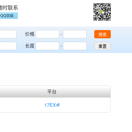
随时联系
价格
-
搜索
长度
-
重置
平台
17EX