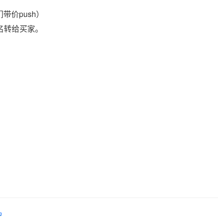
带价push）
域名转给买家。