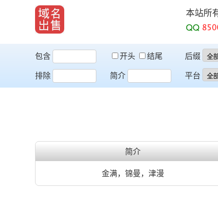
本站所
QQ
包含
开头
结尾
后缀
排除
简介
平台
简介
金满，锦曼，津漫