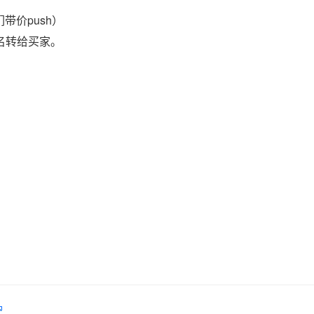
带价push）
域名转给买家。