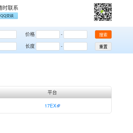
随时联系
价格
-
搜索
长度
-
重置
平台
17EX