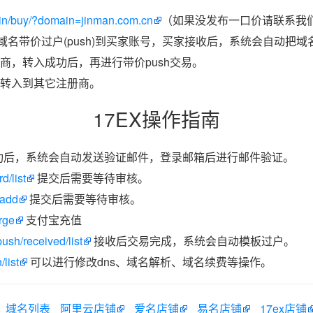
in/buy/?domain=jinman.com.cn
（如果没发布一口价请联系我们
把域名带价过户(push)到买家账号，买家接收后，系统会自动把
商，转入成功后，再进行带价push交易。
转入到其它注册商。
17EX操作指南
功后，系统会自动发送验证邮件，登录邮箱后进行邮件验证。
d/list
提交后需要等待审核。
/add
提交后需要等待审核。
rge
支付宝充值
ush/received/list
接收后交易完成，系统会自动模板过户。
list
可以进行修改dns、域名解析、域名续费等操作。
域名列表
阿里云店铺
爱名店铺
易名店铺
17ex店铺